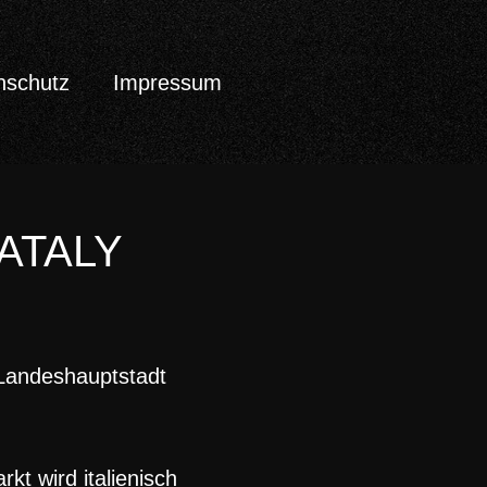
nschutz
Impressum
 EATALY
 Landeshauptstadt
kt wird italienisch