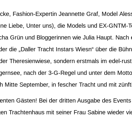
ncke
, Fashion-Expertin J
eannette Graf
, Model
Ales
ne Liebe, Unter uns), die Models und EX-GNTM-
cha Grün
und Bloggerinnen wie
Julia Haupt
. Nach 
der die „Daller Tracht Instars Wiesn“ über die Bü
 der Theresienwiese, sondern erstmals im edel-rust
rnsee, nach der 3-G-Regel und unter dem Motto 
h Mitte September, in fescher Tracht und mit zünf
nenten Gästen! Bei der dritten Ausgabe des Event
en Trachtenhaus mit seiner Frau
Sabine
wieder vi