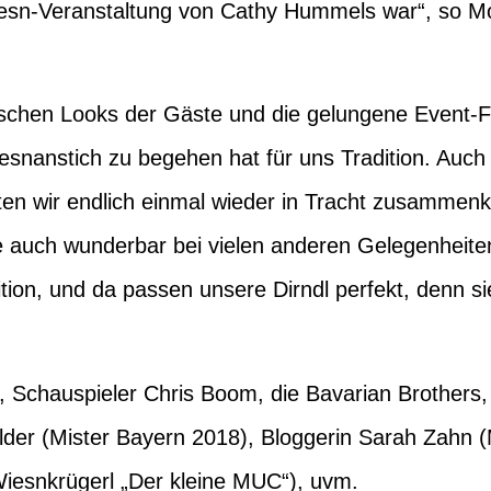
Wiesn-Veranstaltung von
Cathy Hummels
war“, so M
:
feschen Looks der Gäste und die gelungene Event-
snanstich zu begehen hat für uns Tradition. Auch
lten wir endlich einmal wieder in Tracht zusammen
 auch wunderbar bei vielen anderen Gelegenheiten 
ion, und da passen unsere Dirndl perfekt, denn sie 
, Schauspieler
Chris Boom
, die
Bavarian Brothers
lder
(Mister Bayern 2018), Bloggerin
Sarah Zahn
(
Wiesnkrügerl „Der kleine MUC“), uvm.