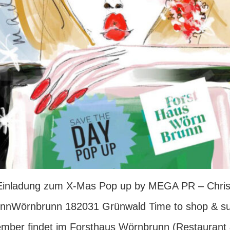
che Einladung zum X-Mas Pop up by MEGA PR – Chr
nWörnbrunn 182031 Grünwald Time to shop & supp
mber findet im Forsthaus Wörnbrunn (Restaurant 